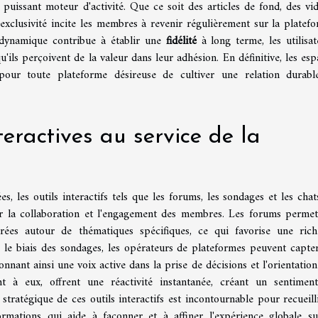
puissant moteur d'activité. Que ce soit des articles de fond, des vid
'exclusivité incite les membres à revenir régulièrement sur la platefo
 dynamique contribue à établir une
fidélité
à long terme, les utilisat
u'ils perçoivent de la valeur dans leur adhésion. En définitive, les esp
our toute plateforme désireuse de cultiver une relation durabl
teractives au service de la
, les outils interactifs tels que les forums, les sondages et les chat
cer la collaboration et l'engagement des membres. Les forums permet
urées autour de thématiques spécifiques, ce qui favorise une rich
 le biais des sondages, les opérateurs de plateformes peuvent capter
onnant ainsi une voix active dans la prise de décisions et l'orientation
nt à eux, offrent une réactivité instantanée, créant un sentimen
tratégique de ces outils interactifs est incontournable pour recueilli
formations qui aide à façonner et à affiner l'expérience globale su