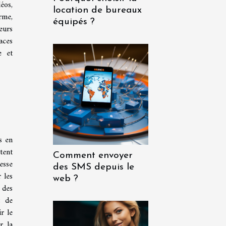
éos,
location de bureaux
rme,
équipés ?
eurs
aces
e et
s en
tent
Comment envoyer
esse
des SMS depuis le
 les
web ?
 des
t de
r le
r la