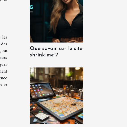
 les
 des
Que savoir sur le site
, on
shrink me ?
eurs
guer
ment
ence
s et