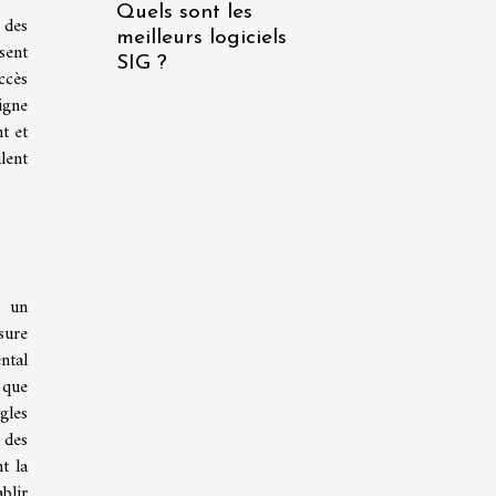
Quels sont les
 des
meilleurs logiciels
sent
SIG ?
ccès
igne
t et
lent
e un
sure
ntal
 que
gles
 des
t la
blir