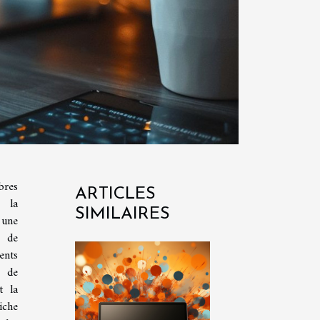
res
ARTICLES
t la
SIMILAIRES
 une
s de
ents
e de
t la
iche