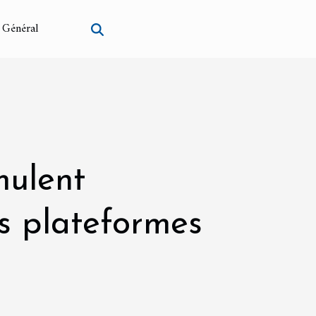
Général
mulent
es plateformes