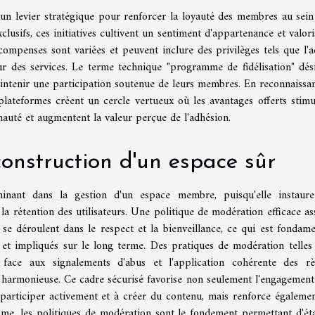
 levier stratégique pour renforcer la loyauté des membres au sein
lusifs, ces initiatives cultivent un sentiment d'appartenance et valori
compenses sont variées et peuvent inclure des privilèges tels que l'a
ur des services. Le terme technique "programme de fidélisation" dés
intenir une participation soutenue de leurs membres. En reconnaissan
s plateformes créent un cercle vertueux où les avantages offerts stimu
uté et augmentent la valeur perçue de l'adhésion.
onstruction d'un espace sûr
minant dans la gestion d'un espace membre, puisqu'elle instaur
a rétention des utilisateurs. Une politique de modération efficace as
se déroulent dans le respect et la bienveillance, ce qui est fondame
et impliqués sur le long terme. Des pratiques de modération telles
é face aux signalements d'abus et l'application cohérente des rè
 harmonieuse. Ce cadre sécurisé favorise non seulement l'engagement
participer activement et à créer du contenu, mais renforce égalemen
me, les politiques de modération sont le fondement permettant d'éta