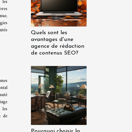
 les
bres
nue,
gies
tés
Quels sont les
avantages d'une
agence de rédaction
de contenus SEO?
rmes
ntal
auté
tage
 les
t de
Pourquoi choisir la