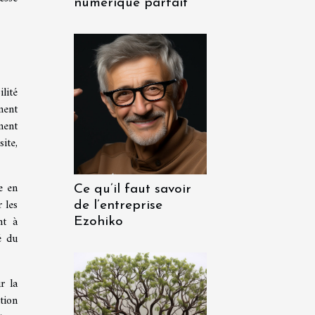
numérique parfait
lité
ment
ment
ite,
e en
Ce qu’il faut savoir
 les
de l’entreprise
nt à
Ezohiko
é du
r la
tion