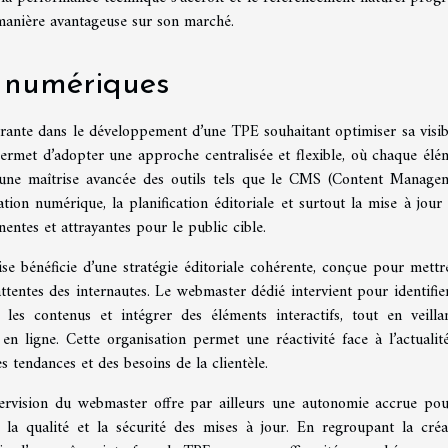
 manière avantageuse sur son marché.
 numériques
ante dans le développement d’une TPE souhaitant optimiser sa visibi
permet d’adopter une approche centralisée et flexible, où chaque élé
 une maîtrise avancée des outils tels que le CMS (Content Manage
ion numérique, la planification éditoriale et surtout la mise à jour s
nentes et attrayantes pour le public cible.
rise bénéficie d’une stratégie éditoriale cohérente, conçue pour mettr
ttentes des internautes. Le webmaster dédié intervient pour identifier
r les contenus et intégrer des éléments interactifs, tout en veilla
é en ligne. Cette organisation permet une réactivité face à l’actualit
s tendances et des besoins de la clientèle.
rvision du webmaster offre par ailleurs une autonomie accrue pou
 la qualité et la sécurité des mises à jour. En regroupant la créa