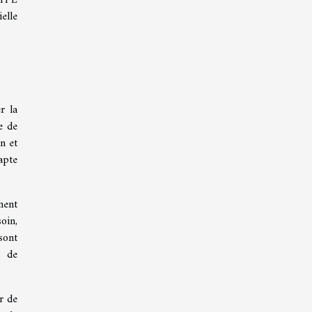
elle
r la
e de
n et
apte
ment
oin,
sont
t de
r de