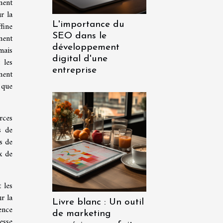
ment
r la
fine
L'importance du
SEO dans le
ment
développement
mais
digital d'une
 les
entreprise
ment
 que
urces
s de
s de
x de
 les
r la
Livre blanc : Un outil
ence
de marketing
esse