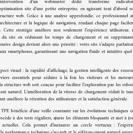
’intervention d’un webmaster dédié transforme radicale
’optimisation site d’une petite entreprise, en agissant tout d’abord su
tructure web. Grâce à une analyse approfondie, ce professionnel af
’architecture et la logique de navigation, rendant chaque page facile
r. Cette stratégie améliore non seulement l’expérience utilisateur, 
 du site en réduisant les temps de chargement et en supprimant
nsive design devient alors une priorité : votre site s’adapte parfaite
aux smartphones, garantissant une navigation fluide et intuitive quel
pect visuel : la rapidité d’affichage, la gestion intelligente des resso
viers essentiels pour séduire à la fois les visiteurs et les moteur
a structure web soit conçue pour faciliter l’exploration par les robot
ent naturel. L’amélioration de la vitesse de chargement réduit le tau
 améliore la rétention des utilisateurs et la satisfaction générale.
 TPE bénéficie d’une veille constante sur les évolutions techniques et
cède à des tests réguliers, ajuste les éléments bloquants et met à jou
 actuelles. Cela permet d’instaurer un cercle vertueux : l’expéri
, la performance technique s’accroît et le référencement naturel progr