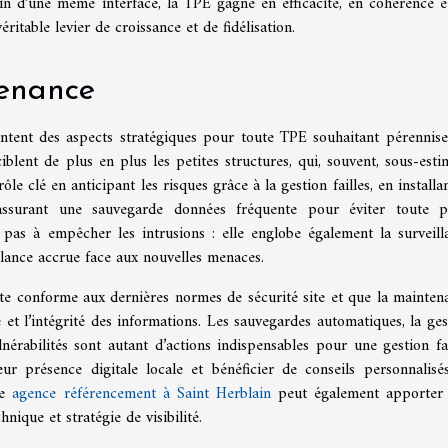
sein d’une même interface, la TPE gagne en efficacité, en cohérence e
itable levier de croissance et de fidélisation.
tenance
entent des aspects stratégiques pour toute TPE souhaitant pérennise
iblent de plus en plus les petites structures, qui, souvent, sous-esti
le clé en anticipant les risques grâce à la gestion failles, en installa
assurant une sauvegarde données fréquente pour éviter toute p
 pas à empêcher les intrusions : elle englobe également la surveill
ilance accrue face aux nouvelles menaces.
este conforme aux dernières normes de sécurité site et que la mainten
 et l’intégrité des informations. Les sauvegardes automatiques, la ges
lnérabilités sont autant d’actions indispensables pour une gestion fai
eur présence digitale locale et bénéficier de conseils personnalisé
ne
agence référencement à Saint Herblain
peut également apporter
nique et stratégie de visibilité.