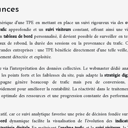
ances
mérique d’une TPE en mettant en place un suivi rigoureux via des
o
afic
approfondie et un
suivi visiteurs
constant, offrant ainsi une vi
un
tableau de bord
personnalisé, il devient possible de surveiller en t
taux de rebond, la durée des sessions ou la provenance du trafic. C
ndes entreprises : une TPE bénéficie directement d’une telle veille,
ement détectée et exploitée.
tue via l’interprétation des données collectées. Le webmaster dédié ana
es points forts et les faiblesses du site, puis adapte la
stratégie dig
pagne génère beaucoup de trafic mais peu de conversions,
dement pour améliorer la rentabilité. La réactivité dans le traitemen
on optimale des ressources et une progression constante des performa
atif, car ce suivi analytique favorise une prise de décision fondée sur
bord
dynamique facilite la visualisation de l’évolution des
indicat
stratégie digitale
. En maîtrisant l’
analyse trafic
et le
suivi visiteurs
, la