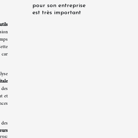
pour son entreprise
est très important
utils
sion
emps
ette
 car
lyse
itale
 des
t et
nces
 des
eurs
 TPE