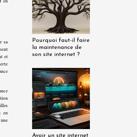
t en
Pourquoi faut-il faire
r sa
la maintenance de
ment
son site internet ?
nt et
erte
ance
ance
tion
lles
s en
 une
Avoir un site internet