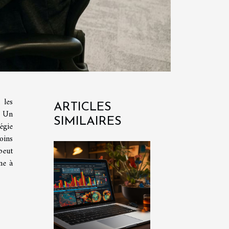
 les
ARTICLES
. Un
SIMILAIRES
égie
oins
peut
ne à