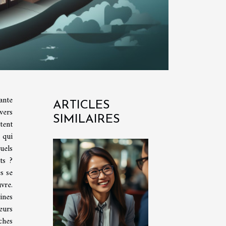
ante
ARTICLES
vers
SIMILAIRES
tent
 qui
uels
ts ?
s se
vre.
ines
eurs
ches