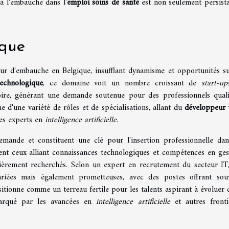
à l'embauche dans l'
emploi soins de santé
est non seulement persista
ique
eur d'embauche en Belgique, insufflant dynamisme et opportunités su
technologique
, ce domaine voit un nombre croissant de
start-up
toire, générant une demande soutenue pour des professionnels qualif
 d'une variété de rôles et de spécialisations, allant du
développeur
les experts en
intelligence artificielle
.
ande et constituent une clé pour l'insertion professionnelle dan
ment ceux alliant connaissances technologiques et compétences en ges
ièrement recherchés. Selon un expert en recrutement du secteur IT,
riées mais également prometteuses, avec des postes offrant sou
positionne comme un terreau fertile pour les talents aspirant à évoluer 
marqué par les avancées en
intelligence artificielle
et autres fronti