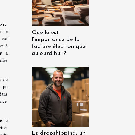
vre,
r le
Quelle est
 est
l'importance de la
es à
facture électronique
nt à
aujourd'hui ?
lles
s de
 qui
dans
nce,
s le
ises
Le dropshipping, un