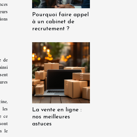
nces
eurs
Pourquoi faire appel
ions
à un cabinet de
recrutement ?
e de
insi
sent
tures
ine,
 les
La vente en ligne :
e ce
nos meilleures
ont
astuces
s le