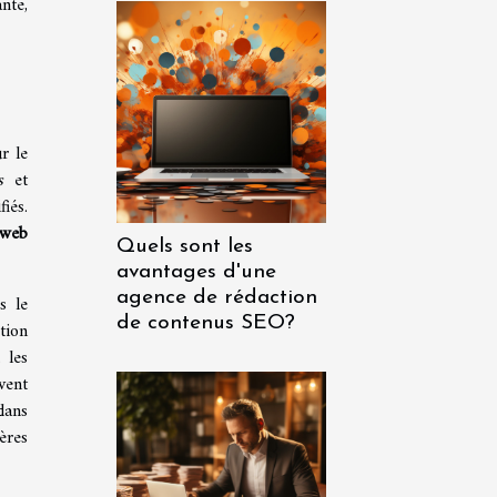
nte,
r le
s
et
iés.
 web
Quels sont les
avantages d'une
agence de rédaction
s le
de contenus SEO?
tion
 les
vent
dans
ères