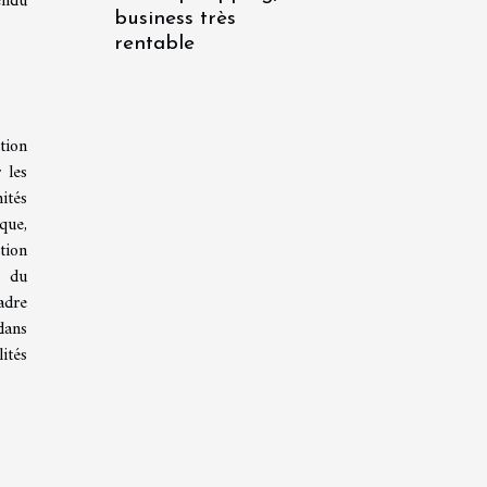
endu
business très
rentable
tion
 les
ités
que,
tion
e du
adre
dans
ités