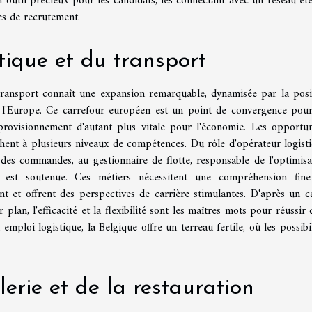
n outil précieux pour les candidats, les connectant avec un réseau ét
hes de recrutement.
stique et du transport
 transport connaît une expansion remarquable, dynamisée par la posi
l'Europe. Ce carrefour européen est un point de convergence pour
rovisionnement d'autant plus vitale pour l'économie. Les opportun
hent à plusieurs niveaux de compétences. Du rôle d'opérateur logisti
i des commandes, au gestionnaire de flotte, responsable de l'optimisa
 est soutenue. Ces métiers nécessitent une compréhension fin
t et offrent des perspectives de carrière stimulantes. D'après un c
plan, l'efficacité et la flexibilité sont les maîtres mots pour réussir 
emploi logistique, la Belgique offre un terreau fertile, où les possibil
erie et de la restauration