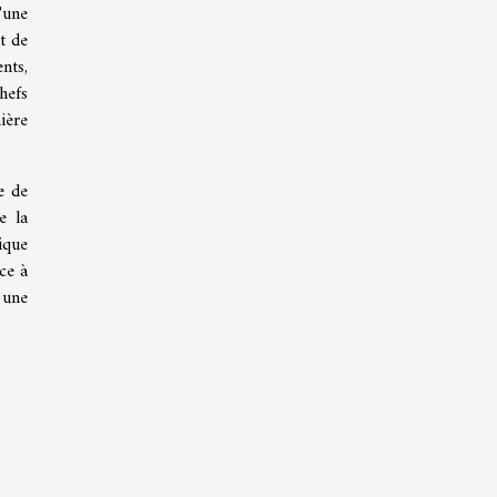
'une
t de
nts,
hefs
ière
e de
e la
ique
ce à
 une