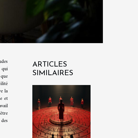
udes
ARTICLES
 qui
SIMILAIRES
 que
lité
e la
e et
vail
être
 des