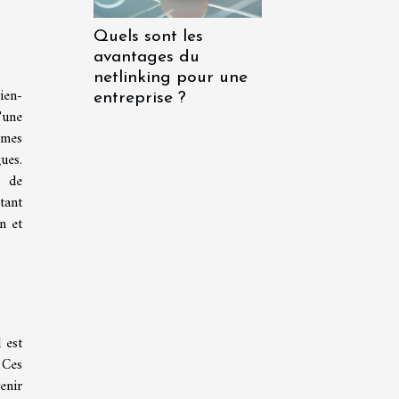
Quels sont les
avantages du
netlinking pour une
ien-
entreprise ?
'une
rmes
ues.
s de
tant
n et
l est
 Ces
enir