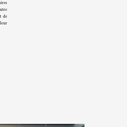
ires
utre
t de
leur