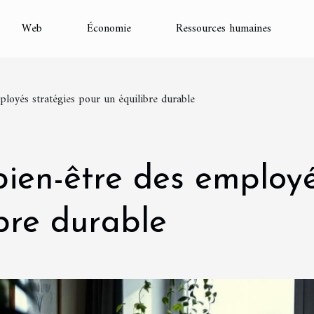
Web
Économie
Ressources humaines
mployés stratégies pour un équilibre durable
 bien-être des employ
bre durable