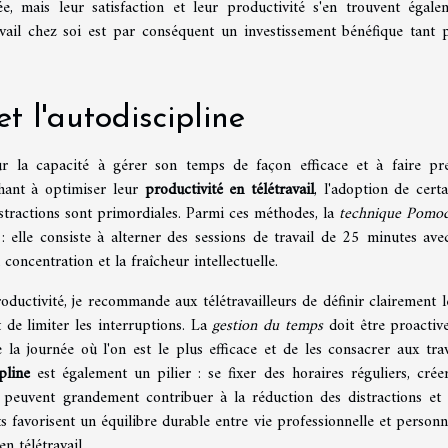
, mais leur satisfaction et leur productivité s'en trouvent égale
vail chez soi est par conséquent un investissement bénéfique tant 
t l'autodiscipline
sur la capacité à gérer son temps de façon efficace et à faire pr
rchant à optimiser leur
productivité en télétravail
, l'adoption de certa
istractions sont primordiales. Parmi ces méthodes, la
technique Pomo
é : elle consiste à alterner des sessions de travail de 25 minutes ave
concentration et la fraîcheur intellectuelle.
oductivité, je recommande aux télétravailleurs de définir clairement l
t de limiter les interruptions. La
gestion du temps
doit être proactive
 la journée où l'on est le plus efficace et de les consacrer aux tra
pline
est également un pilier : se fixer des horaires réguliers, crée
s peuvent grandement contribuer à la réduction des distractions et 
s favorisent un équilibre durable entre vie professionnelle et personne
n télétravail.