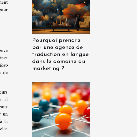
ment
pour
Pourquoi prendre
par une agence de
euve
traduction en langue
ines
dans le domaine du
doro
marketing ?
c de
eurs
 : il
vaux
r un
à la
lle,