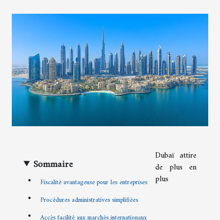
Dubaï attire
Sommaire
de plus en
plus
Fiscalité avantageuse pour les entreprises
Procédures administratives simplifiées
Accès facilité aux marchés internationaux