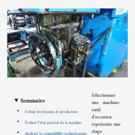
Sélectionner
Sommaire
une machine-
outil
Définir les besoins de production
d'occasion
Évaluer l’état général de la machine
représente une
étape
Analyser la compatibilité technologique