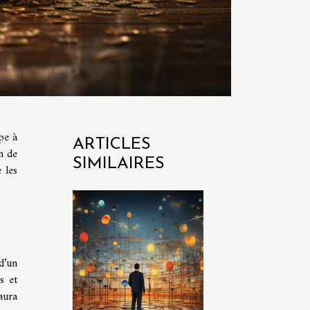
ape à
ARTICLES
n de
SIMILAIRES
 les
 d’un
s et
aura