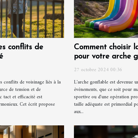
s conflits de
Comment choisir la 
é
pour votre arche g
27 octobre 2024 00:36
s conflits de voisinage liés à la
L'arche gonflable est devenue 
rce de tension et de
événements, que ce soit pour mar
tact et efficacité est
sportive ou d'une opération pro
rmonieux. Cet écrit propose
taille adéquate est primordial p
aux...