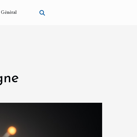
Général
gne