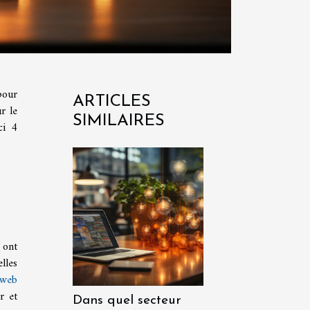
pour
ARTICLES
r le
SIMILAIRES
ci 4
 ont
lles
web
r et
Dans quel secteur