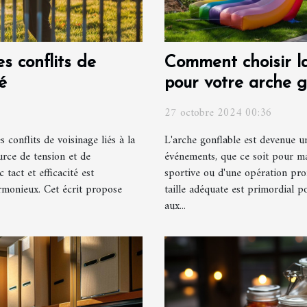
s conflits de
Comment choisir la 
é
pour votre arche g
27 octobre 2024 00:36
s conflits de voisinage liés à la
L'arche gonflable est devenue 
rce de tension et de
événements, que ce soit pour mar
tact et efficacité est
sportive ou d'une opération pro
rmonieux. Cet écrit propose
taille adéquate est primordial p
aux...