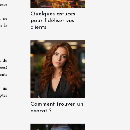
esse
Quelques astuces
, ne
pour fidéliser vos
r la
clients
s du
ées)
ents
r un
pter
Comment trouver un
avocat ?