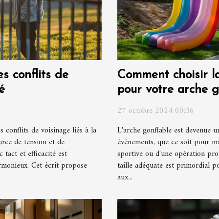
s conflits de
Comment choisir la 
é
pour votre arche g
27 octobre 2024 00:36
s conflits de voisinage liés à la
L'arche gonflable est devenue 
rce de tension et de
événements, que ce soit pour mar
tact et efficacité est
sportive ou d'une opération pro
rmonieux. Cet écrit propose
taille adéquate est primordial p
aux...