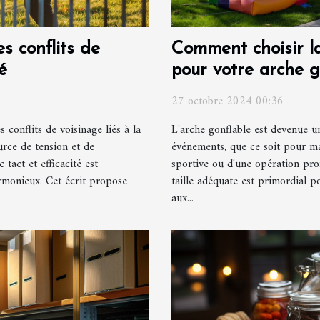
s conflits de
Comment choisir la 
é
pour votre arche g
27 octobre 2024 00:36
s conflits de voisinage liés à la
L'arche gonflable est devenue 
rce de tension et de
événements, que ce soit pour mar
tact et efficacité est
sportive ou d'une opération pro
rmonieux. Cet écrit propose
taille adéquate est primordial p
aux...