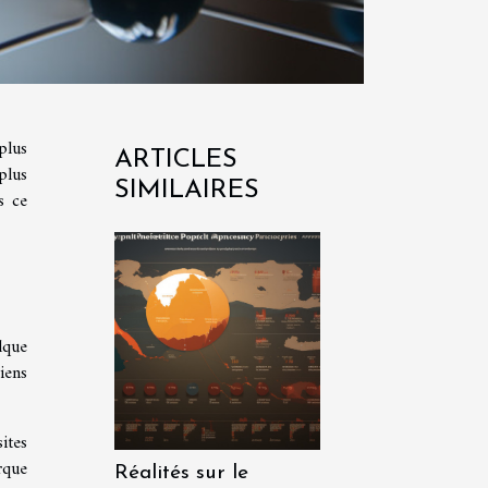
plus
ARTICLES
plus
SIMILAIRES
s ce
lque
iens
ites
rque
Réalités sur le